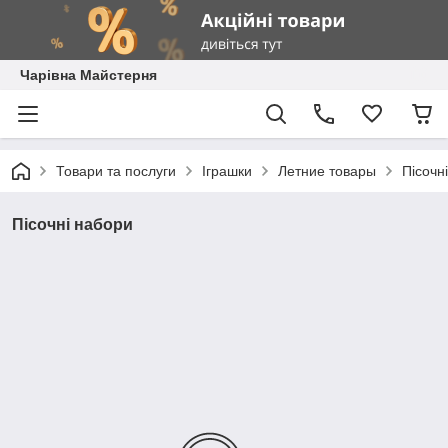
Чарівна Майстерня
Товари та послуги
Іграшки
Летние товары
Пісочн
Пісочні набори