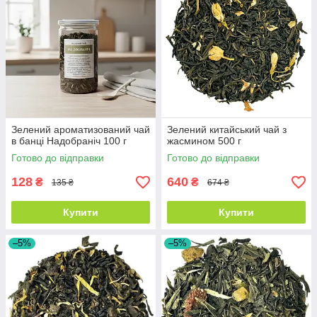
Зелений ароматизований чай
Зелений китайський чай з
в банці Надобраніч 100 г
жасмином 500 г
Готово до відправки
Готово до відправки
128
640
₴
₴
135 ₴
674 ₴
Купити
Купити
–5%
–5%