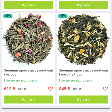
Купити
Купити
–5%
–5%
Зелений ароматизований чай
Зелений ароматизований чай
Лічі 500 г
Гінкго-чай 500 г
Готово до відправки
Готово до відправки
612
845
₴
₴
645 ₴
890 ₴
Купити
Купити