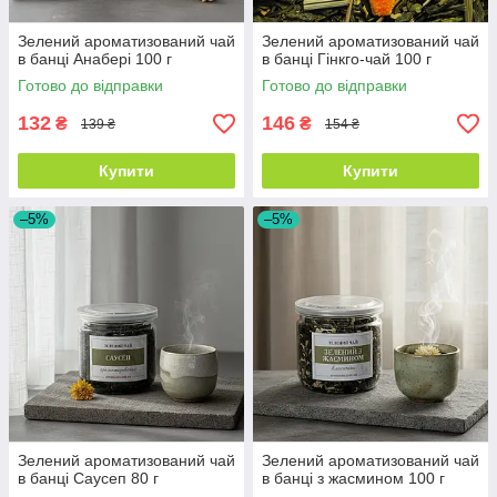
Зелений ароматизований чай
Зелений ароматизований чай
в банці Анабері 100 г
в банці Гінкго-чай 100 г
Готово до відправки
Готово до відправки
132
146
₴
₴
139 ₴
154 ₴
Купити
Купити
–5%
–5%
Зелений ароматизований чай
Зелений ароматизований чай
в банці Саусеп 80 г
в банці з жасмином 100 г