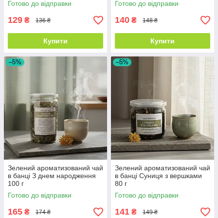
Готово до відправки
Готово до відправки
129
140
₴
₴
136 ₴
148 ₴
Купити
Купити
–5%
–5%
Зелений ароматизований чай
Зелений ароматизований чай
в банці З днем народження
в банці Суниця з вершками
100 г
80 г
Готово до відправки
Готово до відправки
165
141
₴
₴
174 ₴
149 ₴