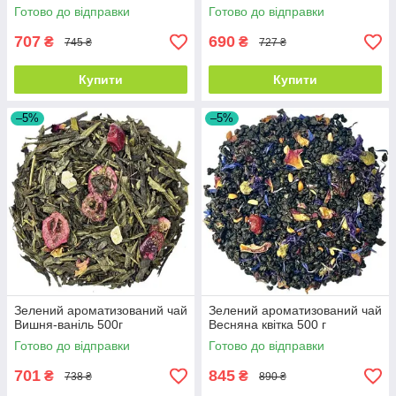
Готово до відправки
Готово до відправки
707
690
₴
₴
745 ₴
727 ₴
Купити
Купити
–5%
–5%
Зелений ароматизований чай
Зелений ароматизований чай
Вишня-ваніль 500г
Весняна квітка 500 г
Готово до відправки
Готово до відправки
701
845
₴
₴
738 ₴
890 ₴