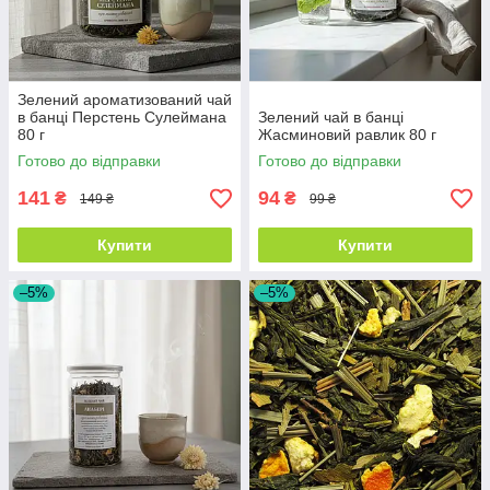
Зелений ароматизований чай
в банці Перстень Сулеймана
Зелений чай в банці
80 г
Жасминовий равлик 80 г
Готово до відправки
Готово до відправки
141
94
₴
₴
149 ₴
99 ₴
Купити
Купити
–5%
–5%