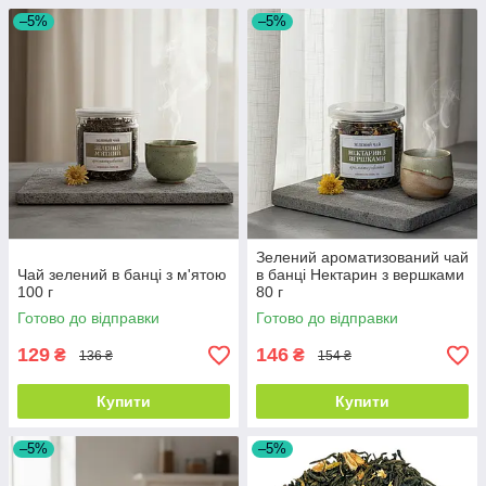
–5%
–5%
Зелений ароматизований чай
Чай зелений в банці з м'ятою
в банці Нектарин з вершками
100 г
80 г
Готово до відправки
Готово до відправки
129
146
₴
₴
136 ₴
154 ₴
Купити
Купити
–5%
–5%