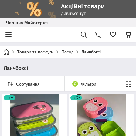
Чарівна Майстерня
Товари та послуги
Посуд
Ланчбоксі
Ланчбоксі
Сортування
0
Фільтри
–5%
–5%