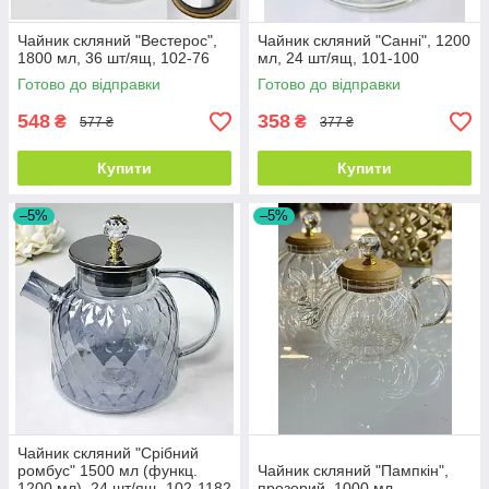
Чайник скляний "Вестерос",
Чайник скляний "Санні", 1200
1800 мл, 36 шт/ящ, 102-76
мл, 24 шт/ящ, 101-100
Готово до відправки
Готово до відправки
548
358
₴
₴
577 ₴
377 ₴
Купити
Купити
–5%
–5%
Чайник скляний "Срібний
ромбус" 1500 мл (функц.
Чайник скляний "Пампкін",
1200 мл), 24 шт/ящ, 102-1182
прозорий, 1000 мл