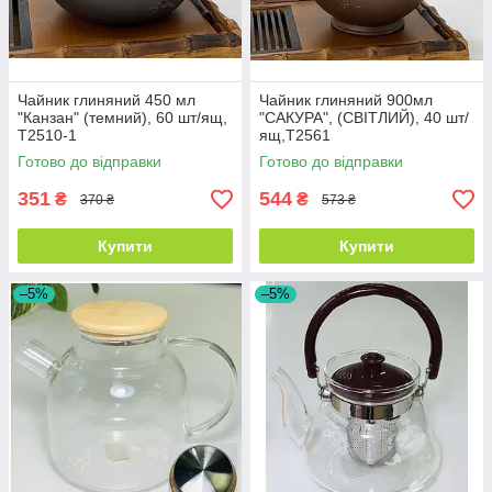
Чайник глиняний 450 мл
Чайник глиняний 900мл
"Канзан" (темний), 60 шт/ящ,
"САКУРА", (СВІТЛИЙ), 40 шт/
T2510-1
ящ,T2561
Готово до відправки
Готово до відправки
351
544
₴
₴
370 ₴
573 ₴
Купити
Купити
–5%
–5%