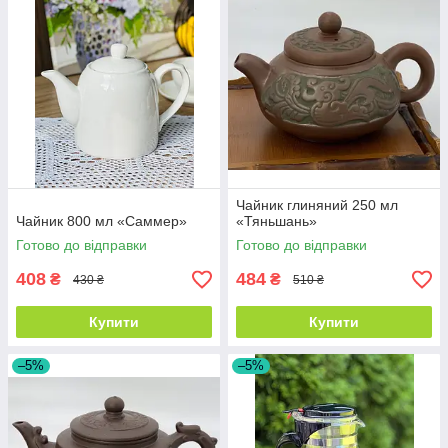
Чайник глиняний 250 мл
Чайник 800 мл «Саммер»
«Тяньшань»
Готово до відправки
Готово до відправки
408
484
₴
₴
430 ₴
510 ₴
Купити
Купити
–5%
–5%