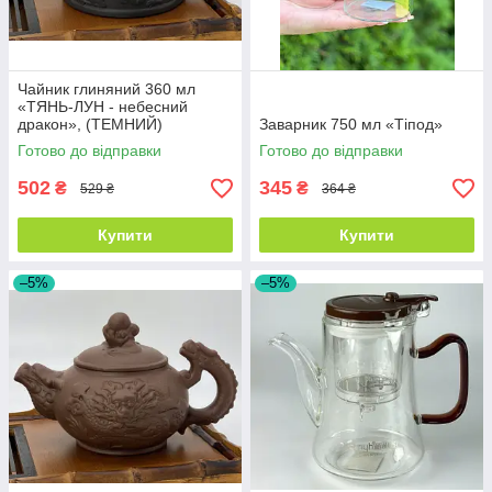
Чайник глиняний 360 мл
«ТЯНЬ-ЛУН - небесний
дракон», (ТЕМНИЙ)
Заварник 750 мл «Тіпод»
Готово до відправки
Готово до відправки
502
345
₴
₴
529 ₴
364 ₴
Купити
Купити
–5%
–5%