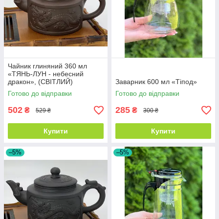
Чайник глиняний 360 мл
«ТЯНЬ-ЛУН - небесний
дракон», (СВІТЛИЙ)
Заварник 600 мл «Тіпод»
Готово до відправки
Готово до відправки
502
285
₴
₴
529 ₴
300 ₴
Купити
Купити
–5%
–5%