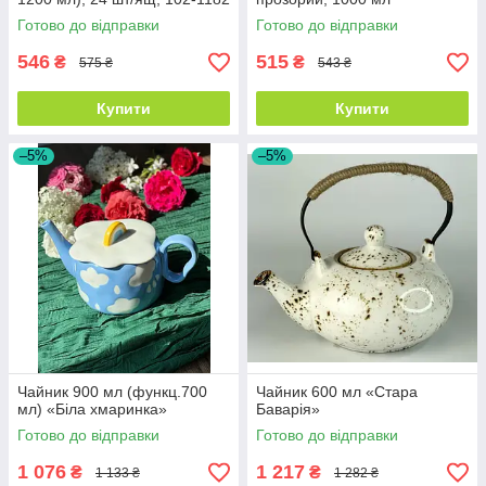
Готово до відправки
Готово до відправки
546
515
₴
₴
575 ₴
543 ₴
Купити
Купити
–5%
–5%
Чайник 900 мл (функц.700
Чайник 600 мл «Стара
мл) «Біла хмаринка»
Баварія»
Готово до відправки
Готово до відправки
1 076
1 217
₴
₴
1 133 ₴
1 282 ₴