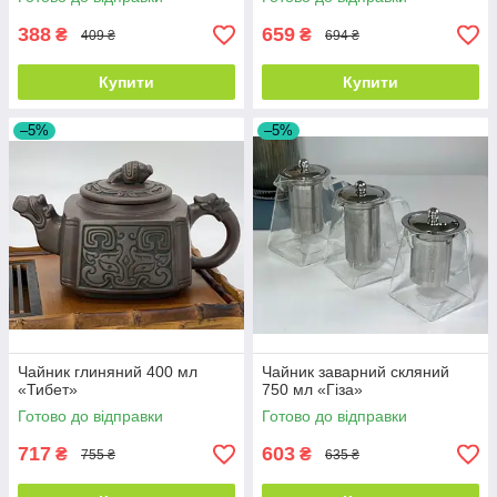
388
659
₴
₴
409 ₴
694 ₴
Купити
Купити
–5%
–5%
Чайник глиняний 400 мл
Чайник заварний скляний
«Тибет»
750 мл «Гіза»
Готово до відправки
Готово до відправки
717
603
₴
₴
755 ₴
635 ₴