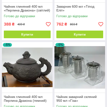
Чайник глиняний 400 мл
Заварник 600 мл «Тіпод
«Перлина Дракона» (світлий)
Еліт»
Готово до відправки
Готово до відправки
388
762
₴
₴
409 ₴
803 ₴
Купити
Купити
–5%
–5%
Чайник глиняний 400 мл
Чайник заварний скляний
Перлина Дракона (темний)
950 мл «Гіза»
Готово до відправки
Готово до відправки