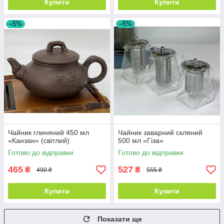
Купити
Купити
–5%
–5%
Чайник глиняний 450 мл
Чайник заварний скляний
«Канзан» (світлий)
500 мл «Гіза»
Готово до відправки
Готово до відправки
465
527
₴
₴
490 ₴
555 ₴
Купити
Купити
Показати ще