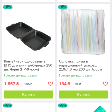
–5%
–5%
Контейнери одноразові з
Соломка пряма в
ВПС для міні-гамбургера 250
індивідуальній упаковці
шт. Чорні (HP-9 чорн)
210х4.8 мм 200 шт. Асорті
(03-0219)
Готово до відправки
Готово до відправки
1 857
184
₴
₴
1 955 ₴
194 ₴
Купити
Купити
–5%
–5%