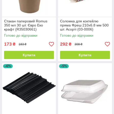
Стакан паперовий Romus
Соломка для коктейлю
350 мл 30 шт. Євро Еко
пряма Фреш 210х6.8 мм 500
крафт (R35030661)
шт. Асорті (03-0006)
Готово до відправки
Готово до відправки
173
292
₴
₴
183 ₴
308 ₴
Купити
Купити
–6%
–5%