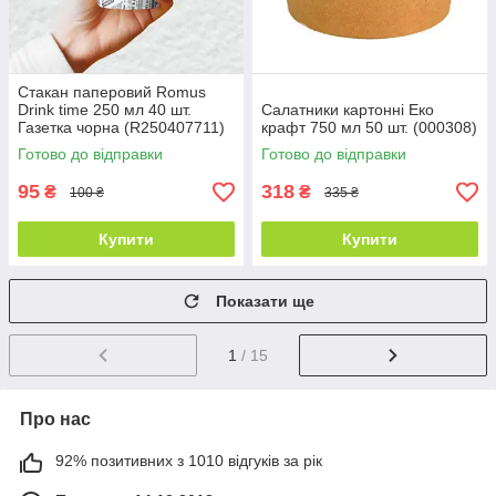
Стакан паперовий Romus
Drink time 250 мл 40 шт.
Салатники картонні Еко
Газетка чорна (R250407711)
крафт 750 мл 50 шт. (000308)
Готово до відправки
Готово до відправки
95
318
₴
₴
100 ₴
335 ₴
Купити
Купити
Показати ще
1
/ 15
Про нас
92% позитивних з 1010 відгуків за рік