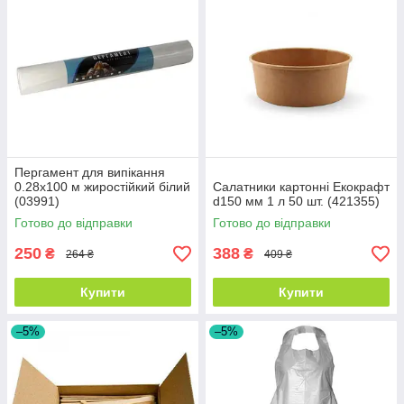
Пергамент для випікання
0.28х100 м жиростійкий білий
Салатники картонні Екокрафт
(03991)
d150 мм 1 л 50 шт. (421355)
Готово до відправки
Готово до відправки
250
388
₴
₴
264 ₴
409 ₴
Купити
Купити
–5%
–5%