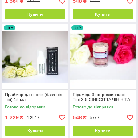
1 564
548
₴
₴
1 647 ₴
577 ₴
Купити
Купити
–5%
–5%
Праймер для повік (база під
Піраміда 3 шт розсипчасті
тіні) 15 мл
Тіні 2-5 CINECITTA ЧІНІЧІТА
Готово до відправки
Готово до відправки
1 229
548
₴
₴
1 294 ₴
577 ₴
Купити
Купити