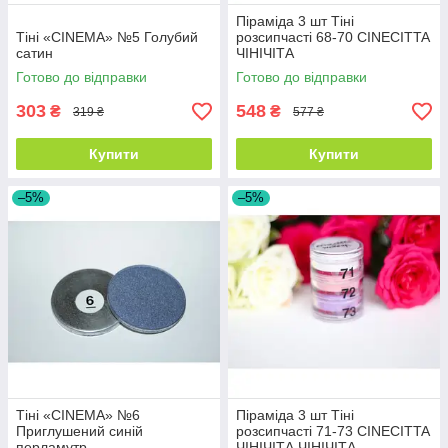
Піраміда 3 шт Тіні
Тіні «CINEMA» №5 Голубий
розсипчасті 68-70 CINECITTA
сатин
ЧІНІЧІТА
Готово до відправки
Готово до відправки
303
548
₴
₴
319 ₴
577 ₴
Купити
Купити
–5%
–5%
Тіні «CINEMA» №6
Піраміда 3 шт Тіні
Приглушений синій
розсипчасті 71-73 CINECITTA
перламутр
ЧІНІЧІТА ЧІНІЧІТА