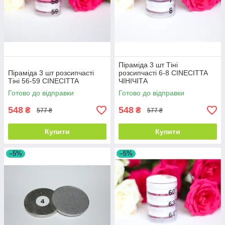
Піраміда 3 шт Тіні
Піраміда 3 шт розсипчасті
розсипчасті 6-8 CINECITTA
Тіні 56-59 CINECITTA
ЧІНІЧІТА
Готово до відправки
Готово до відправки
548
548
₴
₴
577 ₴
577 ₴
Купити
Купити
–5%
–5%