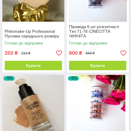
Піраміда 6 шт розсипчасті
Phitomake-Up Professional
Тіні 71-76 CINECITTA
Пуховка середнього розміру
ЧІНІЧІТА
Готово до відправки
Готово до відправки
202
800
₴
₴
213 ₴
843 ₴
Купити
Купити
–5%
–5%