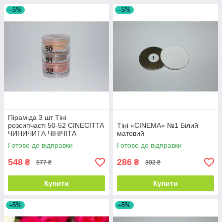
–5%
–5%
Піраміда 3 шт Тіні
розсипчасті 50-52 CINECITTA
Тіні «CINEMA» №1 Білий
ЧИНИЧИТА ЧІНІЧІТА
матовий
Готово до відправки
Готово до відправки
548
286
₴
₴
577 ₴
302 ₴
Купити
Купити
–5%
–5%