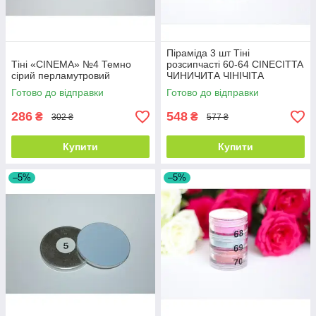
Піраміда 3 шт Тіні
Тіні «CINEMA» №4 Темно
розсипчасті 60-64 CINECITTA
сірий перламутровий
ЧИНИЧИТА ЧІНІЧІТА
Готово до відправки
Готово до відправки
286
548
₴
₴
302 ₴
577 ₴
Купити
Купити
–5%
–5%