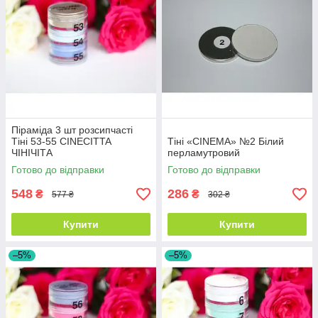
Піраміда 3 шт розсипчасті
Тіні 53-55 CINECITTA
Тіні «CINEMA» №2 Білий
ЧІНІЧІТА
перламутровий
Готово до відправки
Готово до відправки
548
286
₴
₴
577 ₴
302 ₴
Купити
Купити
–5%
–5%