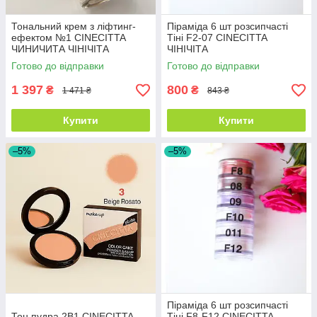
Тональний крем з ліфтинг-
Піраміда 6 шт розсипчасті
ефектом №1 CINECITTA
Тіні F2-07 CINECITTA
ЧИНИЧИТА ЧІНІЧІТА
ЧІНІЧІТА
Готово до відправки
Готово до відправки
1 397
800
₴
₴
1 471 ₴
843 ₴
Купити
Купити
–5%
–5%
Піраміда 6 шт розсипчасті
Тон пудра 2В1 CINECITTA
Тіні F8-F12 CINECITTA