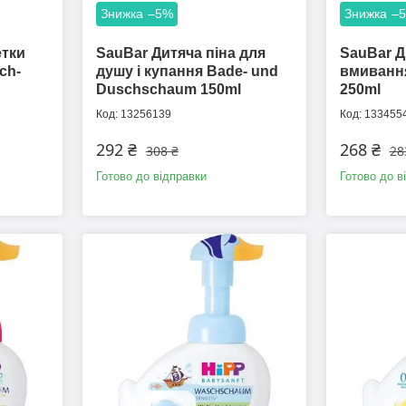
–5%
–
етки
SauBar Дитяча піна для
SauBar Д
ch-
душу і купання Bade- und
вмивання 
Duschschaum 150ml
250ml
13256139
133455
292 ₴
268 ₴
308 ₴
28
Готово до відправки
Готово до в