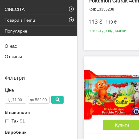
Pokemon Glurak 40m
CINECITA
13355238
113 ₴
Товари з Тemu
119 ₴
Готово до відправки
Популярне
О нас
Отзывы
Фільтри
Ціна
В наявності
Так
51
Купити
Виробник