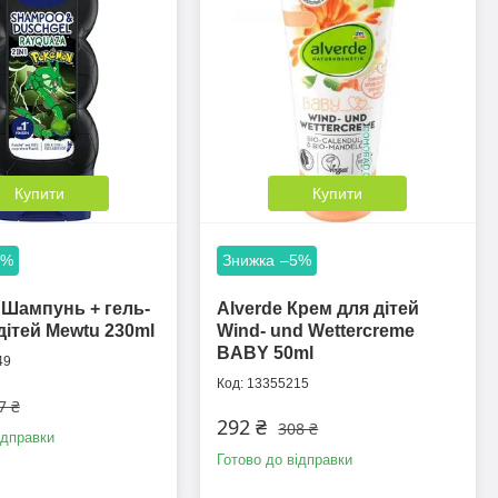
Купити
Купити
5%
–5%
Шампунь + гель-
Alverde Крем для дітей
дітей Mewtu 230ml
Wind- und Wettercreme
BABY 50ml
49
13355215
7 ₴
292 ₴
308 ₴
ідправки
Готово до відправки