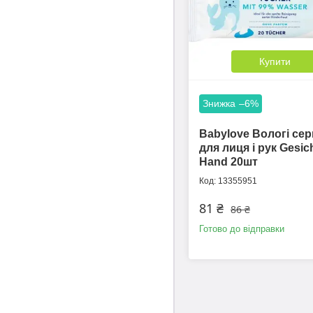
Купити
–6%
Babylove Вологі се
для лиця і рук Gesic
Hand 20шт
13355951
81 ₴
86 ₴
Готово до відправки