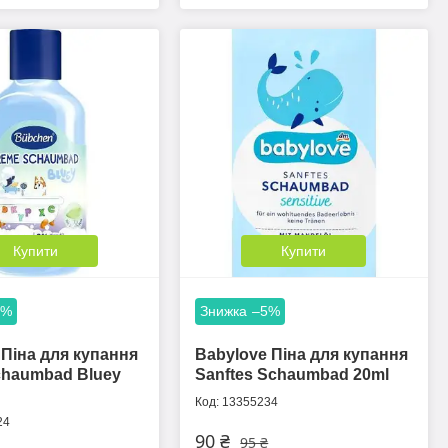
Купити
Купити
5%
–5%
Піна для купання
Babylove Піна для купання
chaumbad Bluey
Sanftes Schaumbad 20ml
13355234
24
90 ₴
95 ₴