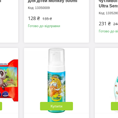
l
для дітей Monkey 500ml
чутливої
Ultra Sen
13350009
133528
128 ₴
135 ₴
231 ₴
24
Готово до відправки
Готово до в
Купити