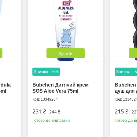
Купити
–5%
–
ndula
Bubchen Дитячий крем
Bubchen 
5ml
SOS Aloe Vera 75ml
душ для 
13349264
133482
231 ₴
215 ₴
244 ₴
22
Готово до відправки
Готово до в