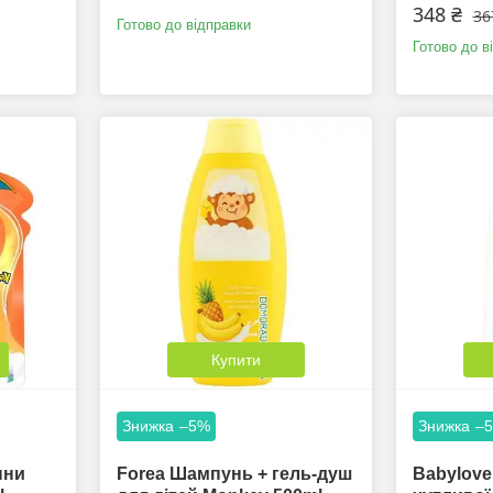
348 ₴
36
Готово до відправки
Готово до в
Купити
–5%
–
нни
Forea Шампунь + гель-душ
Babylove