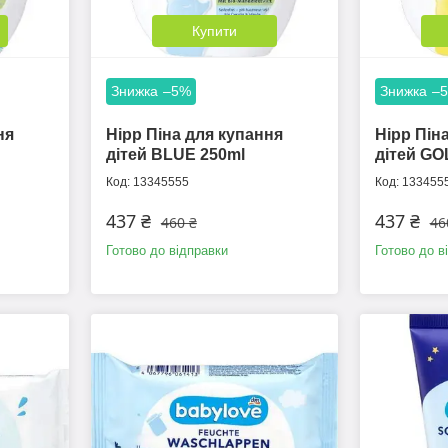
Купити
–5%
–
ня
Hipp Піна для купання
Hipp Пін
дітей BLUE 250ml
дітей GO
13345555
133455
437 ₴
437 ₴
460 ₴
46
Готово до відправки
Готово до в