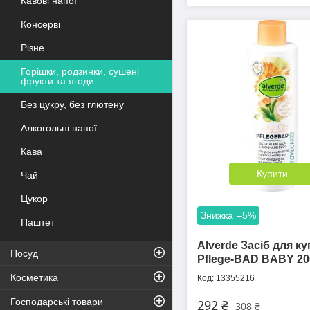
Кавові напої
Консерві
Різне
Горішки, родзинки, сушені
фрукти та ягоди
Без цукру, без глютену
Алкогольні напої
Кава
Купити
Чай
Цукор
–5%
Паштет
Alverde Засіб для к
Посуд
Pflege-BAD BABY 20
Косметика
13355216
Господарські товари
292 ₴
308 ₴