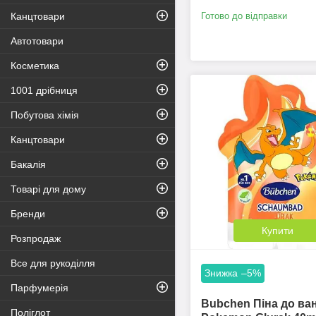
Готово до відправки
Канцтовари
Автотовари
Косметика
1001 дрібниця
Побутова хімія
Канцтовари
Бакалія
Товарі для дому
Бренди
Купити
Розпродаж
Все для рукоділля
–5%
Парфумерія
Bubchen Піна до ва
Поліглот