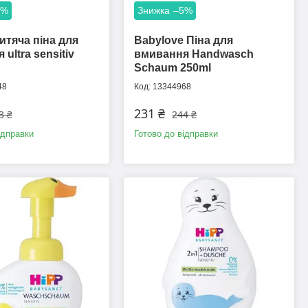
5%
–5%
итяча піна для
Babylove Піна для
ultra sensitiv
вмивання Handwasch
Schaum 250ml
48
13344968
231 ₴
3 ₴
244 ₴
ідправки
Готово до відправки