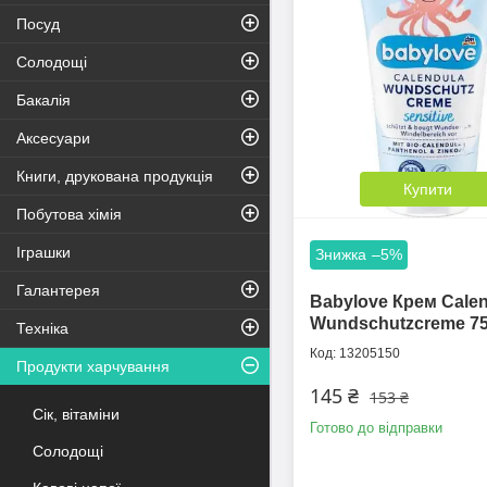
Посуд
Солодощі
Бакалія
Аксесуари
Книги, друкована продукція
Купити
Побутова хімія
Іграшки
–5%
Галантерея
Babylove Крем Cale
Wundschutzcreme 7
Техніка
13205150
Продукти харчування
145 ₴
153 ₴
Сік, вітаміни
Готово до відправки
Солодощі