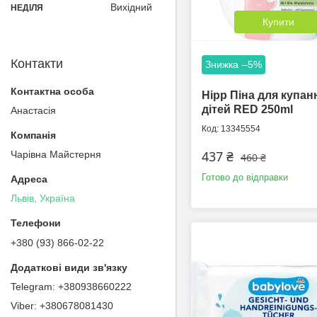
Вихідний
НЕДІЛЯ
Купити
Контакти
–5%
Hipp Піна для купан
дітей RED 250ml
Анастасія
13345554
437 ₴
Чарівна Майстерня
460 ₴
Готово до відправки
Львів, Україна
+380 (93) 866-02-22
+380938660222
+380678081430