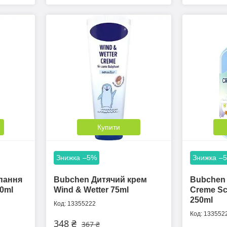
Купити
–5%
–
упання
Bubchen Дитячий крем
Bubchen 
0ml
Wind & Wetter 75ml
Creme S
250ml
13355222
133552
348 ₴
367 ₴