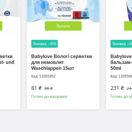
Купити
–6%
–
рветки
Babylove Вологі серветки
Babylove
ht- und
для немовлят
бальзам-
Waschlappen 15шт
50ml
13355952
133559
81 ₴
231 ₴
86 ₴
24
Готово до відправки
Готово до в