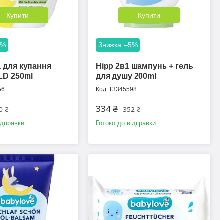
Купити
Купити
5%
–5%
а для купання
Hipp 2в1 шампунь + гель
LD 250ml
для душу 200ml
56
13345598
334 ₴
0 ₴
352 ₴
ідправки
Готово до відправки