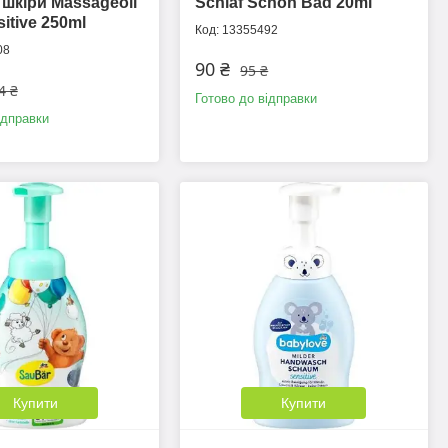
 шкіри Massageoil
Schlaf Schön Bad 20ml
sitive 250ml
13355492
08
90 ₴
95 ₴
4 ₴
Готово до відправки
ідправки
Купити
Купити