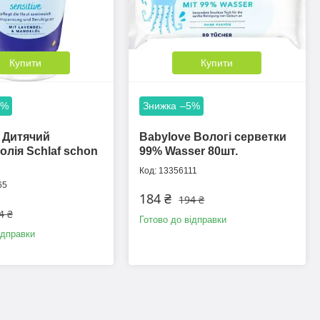
Купити
Купити
5%
–5%
 Дитячий
Babylove Вологі серветки
олія Schlaf schon
99% Wasser 80шт.
13356111
65
184 ₴
194 ₴
4 ₴
Готово до відправки
ідправки