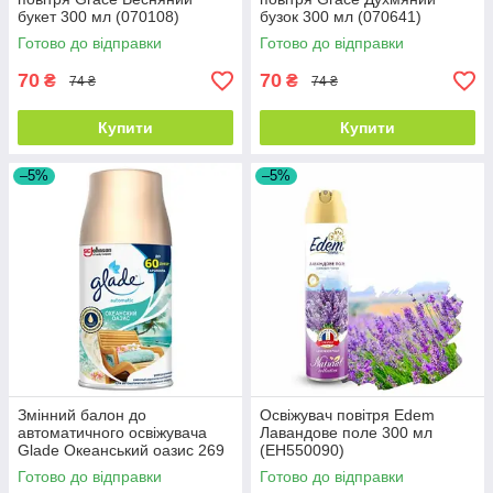
букет 300 мл (070108)
бузок 300 мл (070641)
Готово до відправки
Готово до відправки
70
70
₴
₴
74 ₴
74 ₴
Купити
Купити
–5%
–5%
Змінний балон до
Освіжувач повітря Edem
автоматичного освіжувача
Лавандове поле 300 мл
Glade Океанський оазис 269
(EH550090)
мл (605089)
Готово до відправки
Готово до відправки