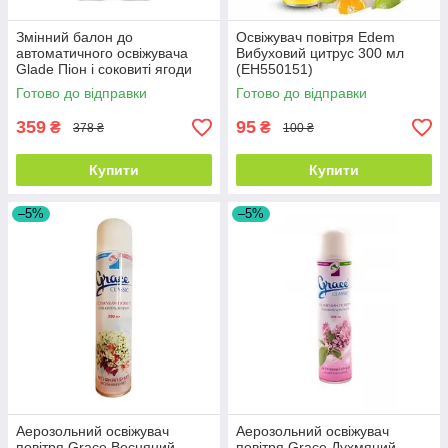
Змінний балон до
Освіжувач повітря Edem
автоматичного освіжувача
Вибуховий цитрус 300 мл
Glade Піон і соковиті ягоди
(EH550151)
269 мл (5958)
Готово до відправки
Готово до відправки
359
95
₴
₴
378 ₴
100 ₴
Купити
Купити
–5%
–5%
Аерозольний освіжувач
Аерозольний освіжувач
повітря Grace Весняний
повітря Grace Духмяний