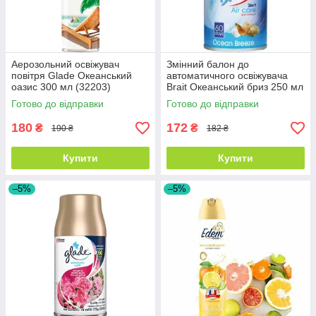
Аерозольний освіжувач
Змінний балон до
повітря Glade Океанський
автоматичного освіжувача
оазис 300 мл (32203)
Brait Океанський бриз 250 мл
(707748)
Готово до відправки
Готово до відправки
180
172
₴
₴
190 ₴
182 ₴
Купити
Купити
–5%
–5%