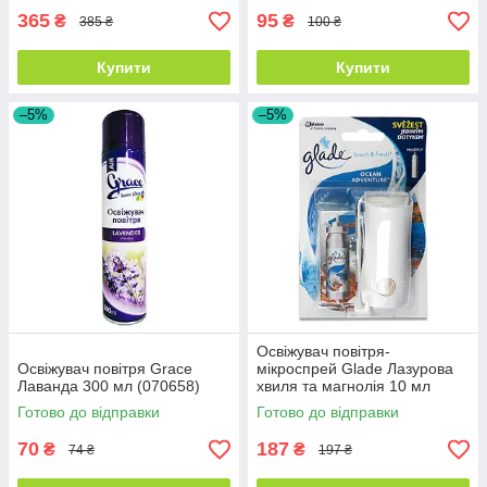
365
95
₴
₴
385 ₴
100 ₴
Купити
Купити
–5%
–5%
Освіжувач повітря-
Освіжувач повітря Grace
мікроспрей Glade Лазурова
Лаванда 300 мл (070658)
хвиля та магнолія 10 мл
(76059)
Готово до відправки
Готово до відправки
70
187
₴
₴
74 ₴
197 ₴