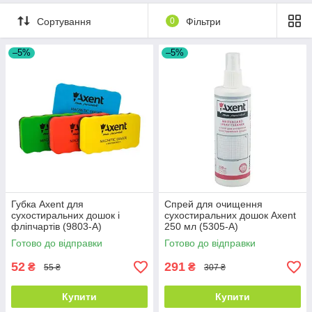
Сортування
0
Фільтри
–5%
–5%
Губка Axent для
Спрей для очищення
сухостиральних дошок і
сухостиральних дошок Axent
фліпчартів (9803-A)
250 мл (5305-A)
Готово до відправки
Готово до відправки
52
291
₴
₴
55 ₴
307 ₴
Купити
Купити