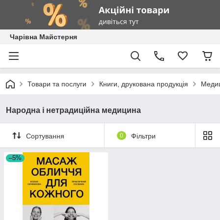
Чарівна Майстерня
Товари та послуги
Книги, друкована продукція
Медиц
Народна і нетрадиційна медицина
Сортування
0
Фільтри
–5%