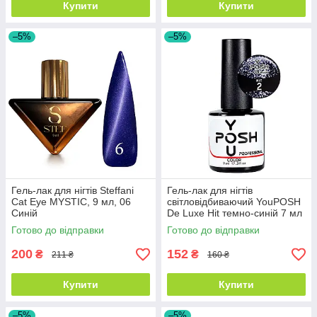
Купити
Купити
–5%
–5%
Гель-лак для нігтів Steffani
Гель-лак для нігтів
Cat Eye MYSTIC, 9 мл, 06
світловідбиваючий YouPOSH
Синій
De Luxe Hit темно-синій 7 мл
№ 2
Готово до відправки
Готово до відправки
200
152
₴
₴
211 ₴
160 ₴
Купити
Купити
–5%
–5%