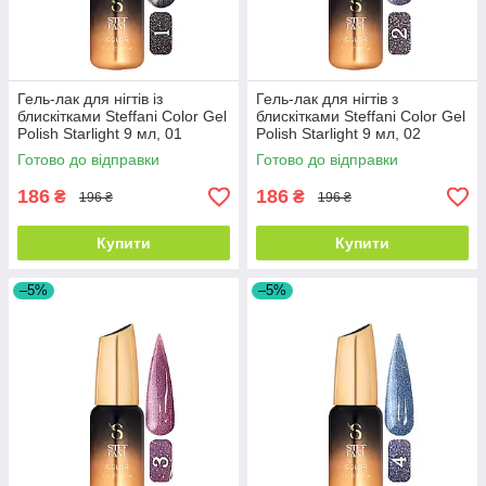
Гель-лак для нігтів із
Гель-лак для нігтів з
блискітками Steffani Color Gel
блискітками Steffani Color Gel
Polish Starlight 9 мл, 01
Polish Starlight 9 мл, 02
Темно-сірий із шиммером
Бузковий з шиммером
Готово до відправки
Готово до відправки
186
186
₴
₴
196 ₴
196 ₴
Купити
Купити
–5%
–5%