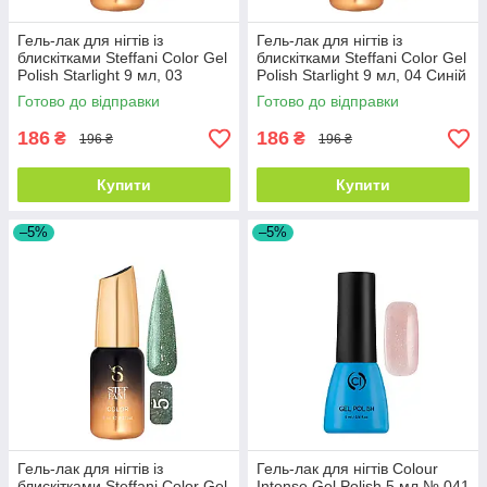
Гель-лак для нігтів із
Гель-лак для нігтів із
блискітками Steffani Color Gel
блискітками Steffani Color Gel
Polish Starlight 9 мл, 03
Polish Starlight 9 мл, 04 Синій
Пурпурний із шиммером
із шиммером
Готово до відправки
Готово до відправки
186
186
₴
₴
196 ₴
196 ₴
Купити
Купити
–5%
–5%
Гель-лак для нігтів із
Гель-лак для нігтів Colour
блискітками Steffani Color Gel
Intense Gel Polish 5 мл № 041