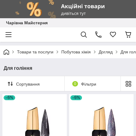
Чарівна Майстерня
Товари та послуги
Побутова хімія
Догляд
Для гол
Для гоління
Сортування
0
Фільтри
–5%
–5%