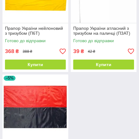
Прапор України нейлоновий
Прапор України атласний з
з тризубом (П6Т)
тризубом на паличці (П3АТ)
Готово до відправки
Готово до відправки
368
39
₴
₴
388 ₴
42 ₴
Купити
Купити
–5%