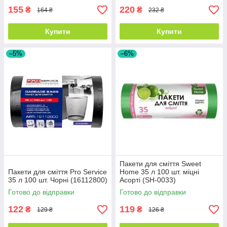
155
220
₴
₴
164 ₴
232 ₴
Купити
Купити
–5%
–6%
Пакети для сміття Sweet
Пакети для сміття Pro Service
Home 35 л 100 шт. міцні
35 л 100 шт. Чорні (16112800)
Асорті (SH-0033)
Готово до відправки
Готово до відправки
122
119
₴
₴
129 ₴
126 ₴