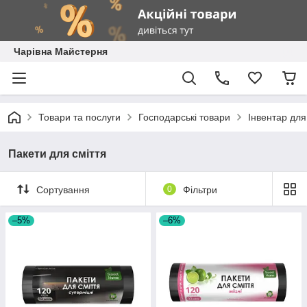
Чарівна Майстерня
Товари та послуги
Господарські товари
Інвентар дл
Пакети для сміття
Сортування
0
Фільтри
–5%
–6%