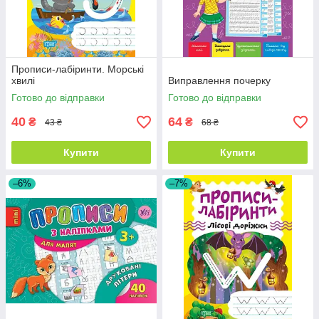
Прописи-лабіринти. Морські
хвилі
Виправлення почерку
Готово до відправки
Готово до відправки
40
64
₴
₴
43 ₴
68 ₴
Купити
Купити
–6%
–7%