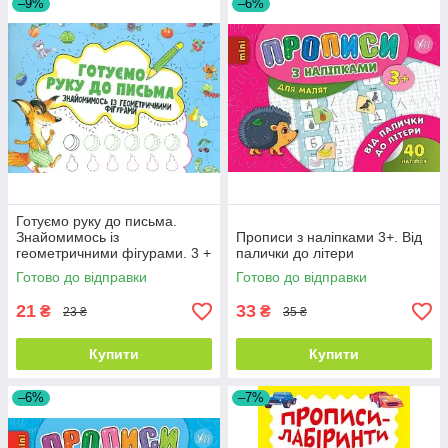
–9%
–6%
Готуємо руку до письма.
Знайомимось із
Прописи з наліпками 3+. Від
геометричними фігурами. 3 +
палички до літери
Готово до відправки
Готово до відправки
21
33
₴
₴
23 ₴
35 ₴
Купити
Купити
–6%
–7%