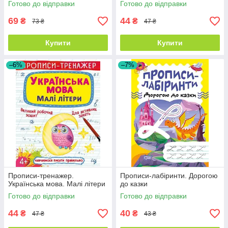
Готово до відправки
Готово до відправки
69
44
₴
₴
73 ₴
47 ₴
Купити
Купити
–6%
–7%
Прописи-тренажер.
Прописи-лабіринти. Дорогою
Українська мова. Малі літери
до казки
Готово до відправки
Готово до відправки
44
40
₴
₴
47 ₴
43 ₴