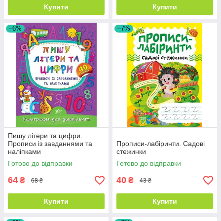
Купити
Купити
–6%
–7%
Пишу літери та цифри.
Прописи із завданнями та
Прописи-лабіринти. Садові
наліпками
стежинки
Готово до відправки
Готово до відправки
64
40
₴
₴
68 ₴
43 ₴
Купити
Купити