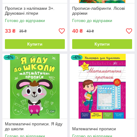
Прописи з наліпками 3+.
Прописи-лабіринти. Лісові
Друковані літери
доріжки
Готово до відправки
Готово до відправки
33
40
₴
₴
35 ₴
43 ₴
Купити
Купити
–6%
–6%
Математичні прописи. Я йду
до школи
Математичні прописи
Готово до відправки
Готово до відправки