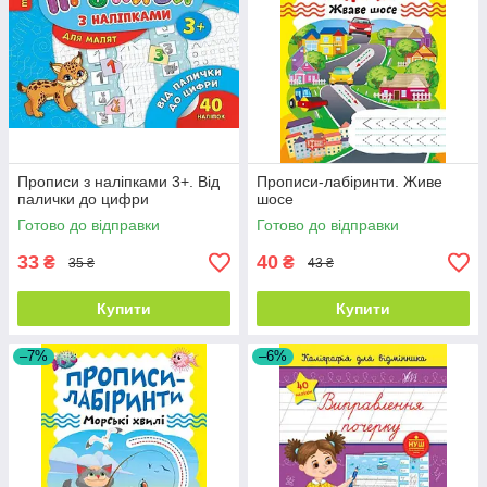
Прописи з наліпками 3+. Від
Прописи-лабіринти. Живе
палички до цифри
шосе
Готово до відправки
Готово до відправки
33
40
₴
₴
35 ₴
43 ₴
Купити
Купити
–7%
–6%