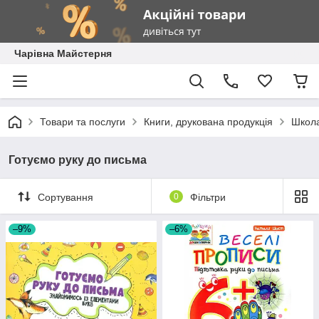
Чарівна Майстерня
Товари та послуги
Книги, друкована продукція
Школа
Готуємо руку до письма
Сортування
0
Фільтри
–9%
–6%