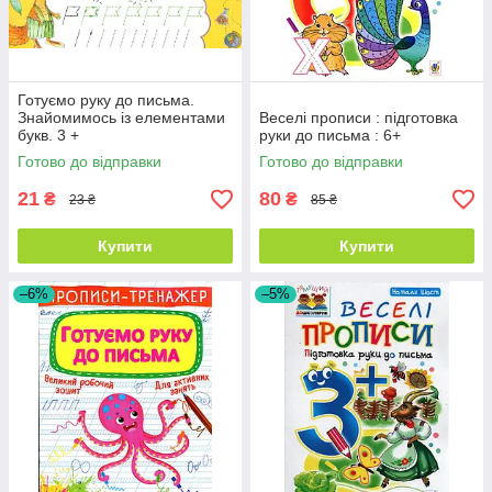
Готуємо руку до письма.
Знайомимось із елементами
Веселі прописи : підготовка
букв. 3 +
руки до письма : 6+
Готово до відправки
Готово до відправки
21
80
₴
₴
23 ₴
85 ₴
Купити
Купити
–6%
–5%