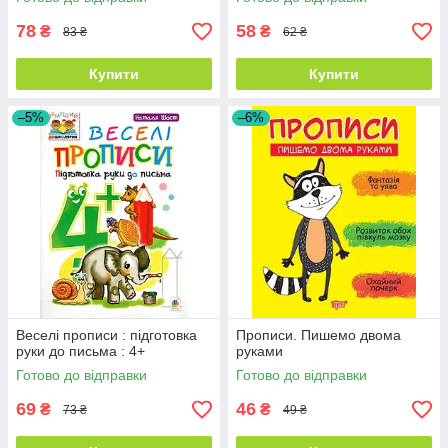
78
58
₴
₴
83 ₴
62 ₴
Купити
Купити
–5%
–6%
Веселі прописи : підготовка
Прописи. Пишемо двома
руки до письма : 4+
руками
Готово до відправки
Готово до відправки
69
46
₴
₴
73 ₴
49 ₴