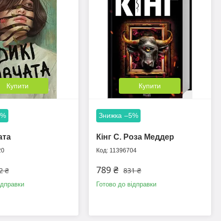
Купити
Купити
5%
–5%
ата
Кінг С. Роза Меддер
20
11396704
789 ₴
2 ₴
831 ₴
ідправки
Готово до відправки