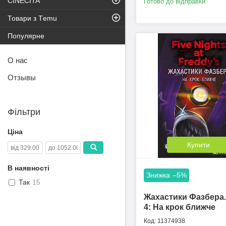
CINECITA
Готово до відправки
Товари з Тemu
Популярне
О нас
Отзывы
Фільтри
Ціна
Купити
В наявності
–5%
Так
15
Жахастики Фазбера.
4: На крок ближче
11374938