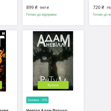
899 ₴
720 ₴
947 ₴
75
Готово до відправки
Готово до в
Купити
–5%
нове
Невілл Адам Ритуал: