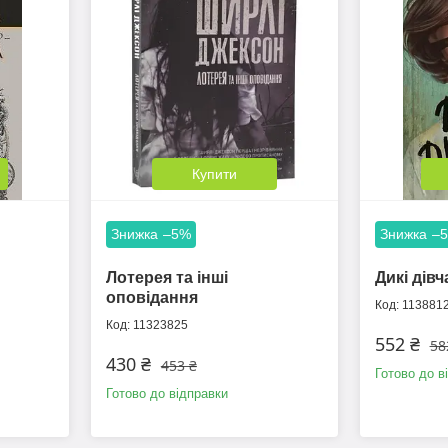
Купити
–5%
–
Лотерея та інші
Дикі дівч
оповідання
113881
11323825
552 ₴
58
430 ₴
453 ₴
Готово до в
Готово до відправки