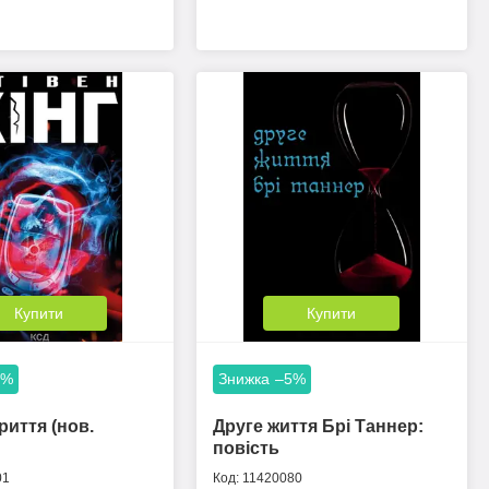
Купити
Купити
5%
–5%
риття (нов.
Друге життя Брі Таннер:
повість
01
11420080