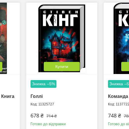
Купити
–5%
–
 Книга
Голлі
Команда 
11325727
113772
678 ₴
748 ₴
714 ₴
78
Готово до відправки
Готово до в