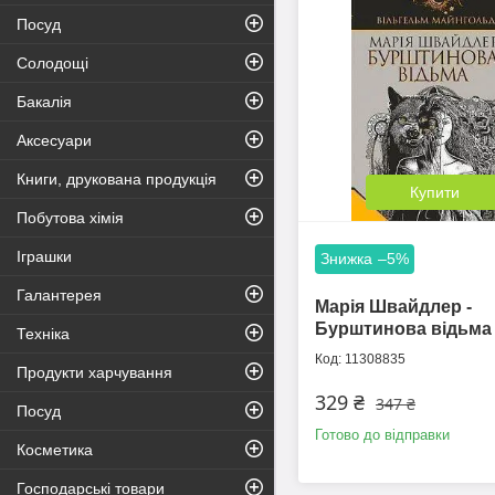
Посуд
Солодощі
Бакалія
Аксесуари
Книги, друкована продукція
Купити
Побутова хімія
Іграшки
–5%
Галантерея
Марія Швайдлер -
Бурштинова відьма
Техніка
11308835
Продукти харчування
329 ₴
347 ₴
Посуд
Готово до відправки
Косметика
Господарські товари