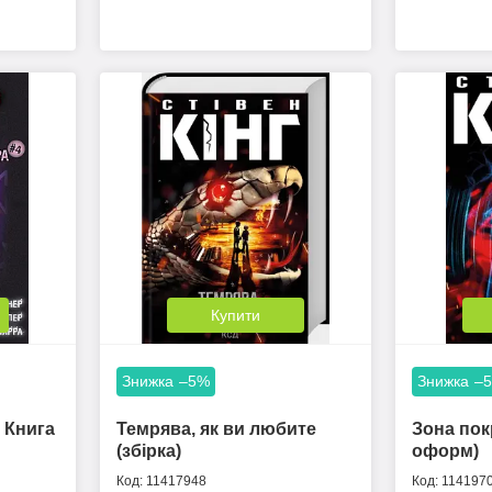
Купити
–5%
–
 Книга
Темрява, як ви любите
Зона пок
(збірка)
оформ)
11417948
114197