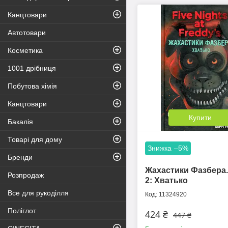
Канцтовари
Автотовари
Косметика
1001 дрібниця
Побутова хімія
Канцтовари
Купити
Бакалія
Товарі для дому
–5%
Бренди
Жахастики Фазбера.
Розпродаж
2: Хватько
Все для рукоділля
11324920
Поліглот
424 ₴
447 ₴