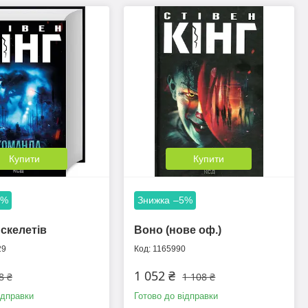
Купити
Купити
5%
–5%
скелетів
Воно (нове оф.)
29
1165990
1 052 ₴
8 ₴
1 108 ₴
ідправки
Готово до відправки