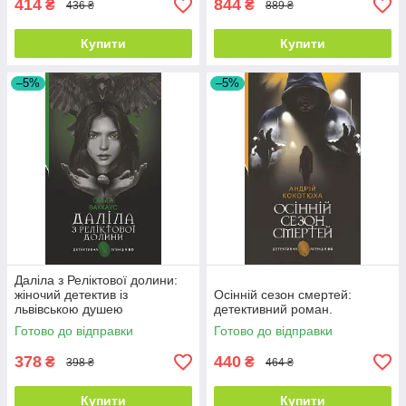
414
844
₴
₴
436 ₴
889 ₴
Купити
Купити
–5%
–5%
Даліла з Реліктової долини:
жіночий детектив із
Осінній сезон смертей:
львівською душею
детективний роман.
Готово до відправки
Готово до відправки
378
440
₴
₴
398 ₴
464 ₴
Купити
Купити