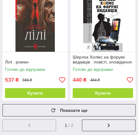
Шерлок Холмс на форумі
Лілі : роман
видавців : повісті, оповідання
Готово до відправки
Готово до відправки
537
440
₴
₴
566 ₴
464 ₴
Купити
Купити
Показати ще
1
/ 2