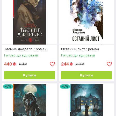
Таємне джерело : роман.
Останній лист : роман
Готово до відправки
Готово до відправки
440
244
₴
₴
464 ₴
257 ₴
Купити
Купити
–5%
–5%