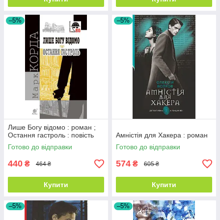
–5%
–5%
Лише Богу відомо : роман ;
Остання гастроль : повість
Амністія для Хакера : роман
Готово до відправки
Готово до відправки
440
574
₴
₴
464 ₴
605 ₴
Купити
Купити
–5%
–5%