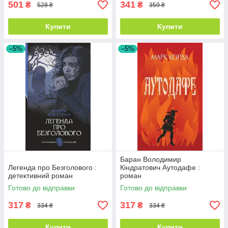
501
341
₴
₴
528 ₴
359 ₴
Купити
Купити
–5%
–5%
Баран Володимир
Легенда про Безголового :
Кіндратович Аутодафе :
детективний роман
роман
Готово до відправки
Готово до відправки
317
317
₴
₴
334 ₴
334 ₴
Купити
Купити