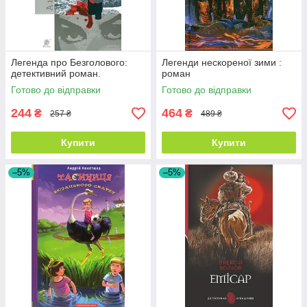
Легенда про Безголового:
Легенди нескореної зими :
детективний роман.
роман
Готово до відправки
Готово до відправки
244
464
₴
₴
257 ₴
489 ₴
Купити
Купити
–5%
–5%