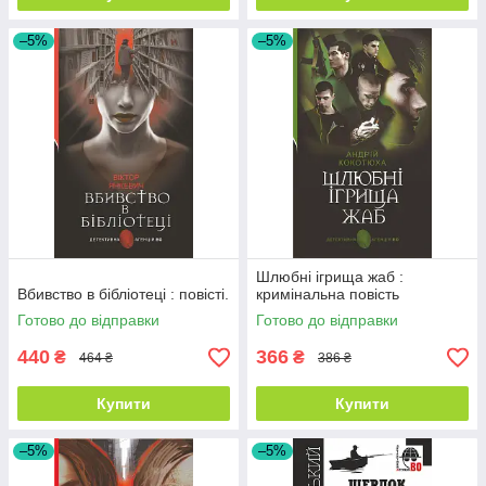
–5%
–5%
Шлюбні ігрища жаб :
Вбивство в бібліотеці : повісті.
кримінальна повість
Готово до відправки
Готово до відправки
440
366
₴
₴
464 ₴
386 ₴
Купити
Купити
–5%
–5%