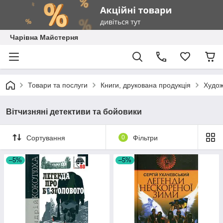
Чарівна Майстерня
Товари та послуги
Книги, друкована продукція
Худож
Вітчизняні детективи та бойовики
Сортування
0
Фільтри
–5%
–5%