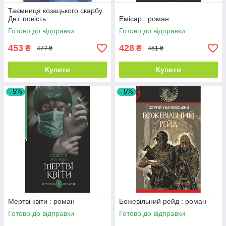
Таємниця козацького скарбу.
Дет. повість
Емісар : роман.
Готово до відправки
Готово до відправки
453
428
₴
₴
477 ₴
451 ₴
Купити
Купити
–5%
–5%
Мертві квіти : роман
Божевільний рейд : роман
Готово до відправки
Готово до відправки