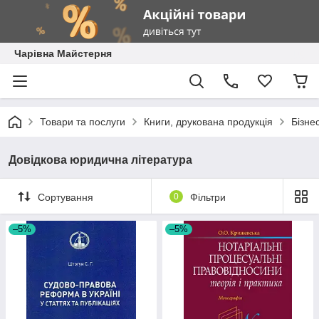
Чарівна Майстерня
Товари та послуги
Книги, друкована продукція
Бізне
Довідкова юридична література
Сортування
0
Фільтри
–5%
–5%