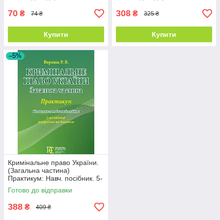
70
308
₴
₴
74 ₴
325 ₴
Купити
Купити
–5%
Кримінальне право України.
(Загальна частина)
Практикум: Навч. посібник. 5-
те вид.
Готово до відправки
388
₴
409 ₴