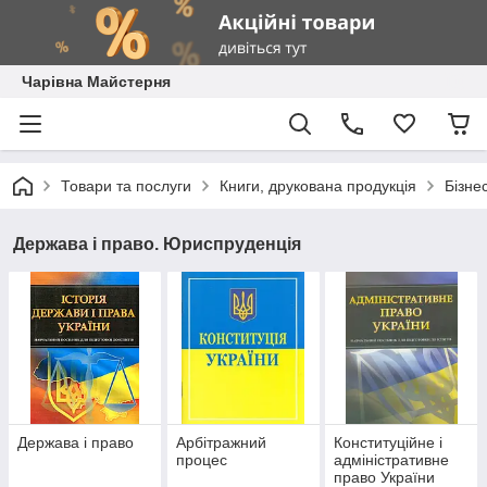
Чарівна Майстерня
Товари та послуги
Книги, друкована продукція
Бізне
Держава і право. Юриспруденція
Держава і право
Арбітражний
Конституційне і
процес
адміністративне
право України