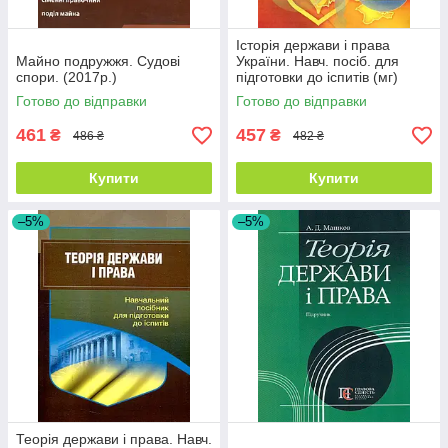
Історія держави і права
Майно подружжя. Судові
України. Навч. посіб. для
спори. (2017р.)
підготовки до іспитів (мг)
Готово до відправки
Готово до відправки
461
457
₴
₴
486 ₴
482 ₴
Купити
Купити
–5%
–5%
Теорія держави і права. Навч.