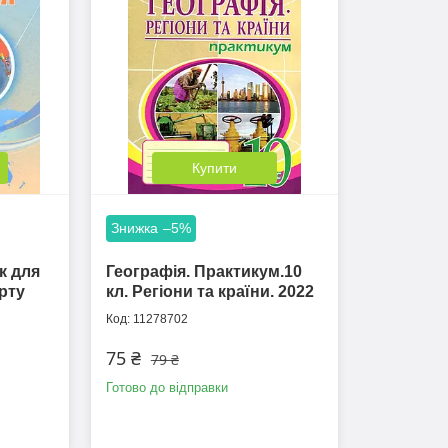
Купити
–5%
к для
Географія. Практикум.10
арту
кл. Регіони та країни. 2022
11278702
75 ₴
79 ₴
Готово до відправки