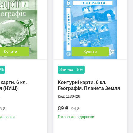
Купити
Купити
6%
–5%
карти. 6 кл.
Контурні карти. 6 кл.
я (НУШ)
Географія. Планета Земля
5
1130426
89 ₴
5 ₴
94 ₴
ідправки
Готово до відправки