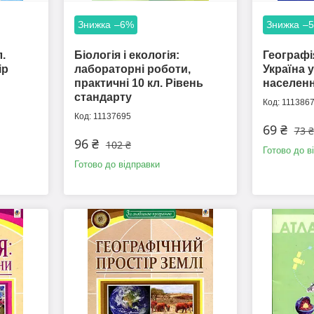
–6%
–
л.
Біологія і екологія:
Географі
ір
лабораторні роботи,
Україна у
практичні 10 кл. Рівень
населенн
стандарту
111386
11137695
69 ₴
73 ₴
96 ₴
102 ₴
Готово до в
Готово до відправки