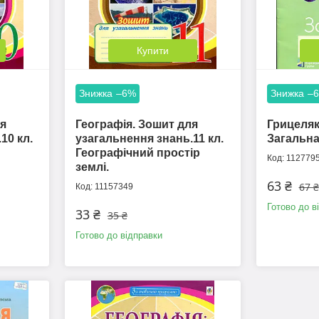
Купити
–6%
–
ля
Географія. Зошит для
Грицеляк
10 кл.
узагальнення знань.11 кл.
Загальна
Географічний простір
112779
землі.
63 ₴
67 ₴
11157349
Готово до в
33 ₴
35 ₴
Готово до відправки