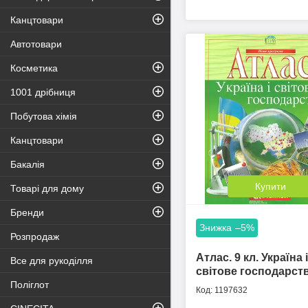
Канцтовари
Автотовари
Косметика
1001 дрібниця
Побутова хімія
Канцтовари
Бакалія
Купити
Товарі для дому
Бренди
–5%
Розпродаж
Атлас. 9 кл. Україна і
Все для рукоділля
світове господарст
Поліглот
1197632