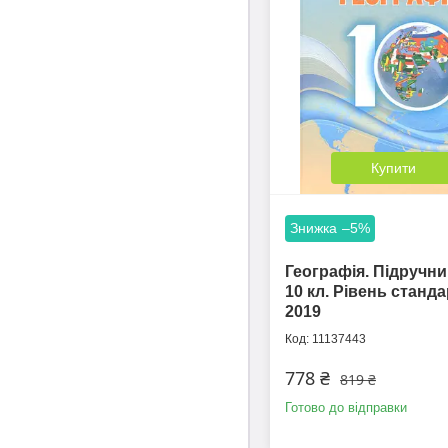
Купити
–5%
Географія. Підручни
10 кл. Рівень станд
2019
11137443
778 ₴
819 ₴
Готово до відправки