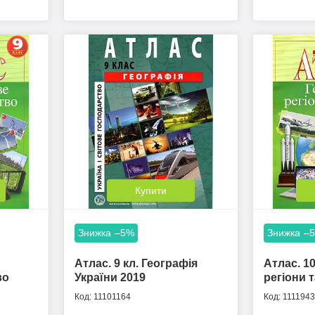
Купити
–5%
–
Атлас. 9 кл. Географія
Атлас. 10
во
України 2019
регіони т
11101164
1111943