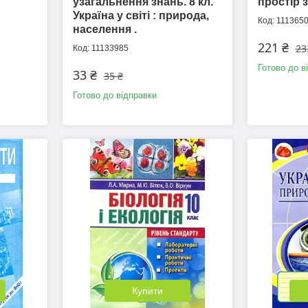
узагальнення знань. 8 кл.
простір з
Україна у світі : природа,
111365
населення .
221 ₴
23
11133985
Готово до в
33 ₴
35 ₴
Готово до відправки
Купити