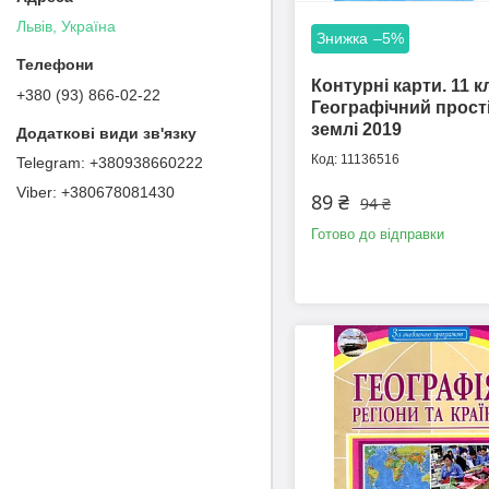
Львів, Україна
–5%
Контурні карти. 11 к
+380 (93) 866-02-22
Географічний прост
землі 2019
11136516
+380938660222
+380678081430
89 ₴
94 ₴
Готово до відправки