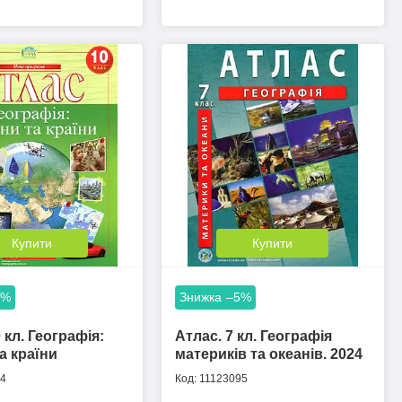
Купити
Купити
5%
–5%
 кл. Географія:
Атлас. 7 кл. Географія
а країни
материків та океанів. 2024
4
11123095