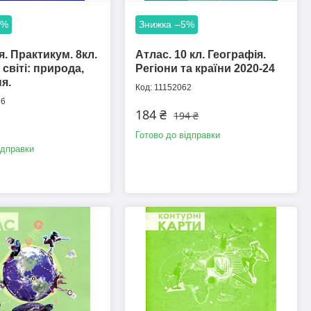
5%
–5%
я. Практикум. 8кл.
Атлас. 10 кл. Географія.
 світі: природа,
Регіони та країни 2020-24
я.
11152062
76
184 ₴
194 ₴
Готово до відправки
ідправки