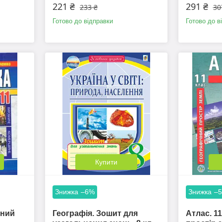
221 ₴
291 ₴
233 ₴
30
Готово до відправки
Готово до в
Купити
–6%
–
ьний
Географія. Зошит для
Атлас. 1