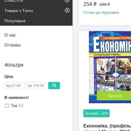
CINECITA
254 ₴
268 ₴
Товари з Тemu
Готово до відправки
Популярне
О нас
Отзывы
Фільтри
Ціна
Купити
В наявності
Так
53
–5%
Економіка. (профіл