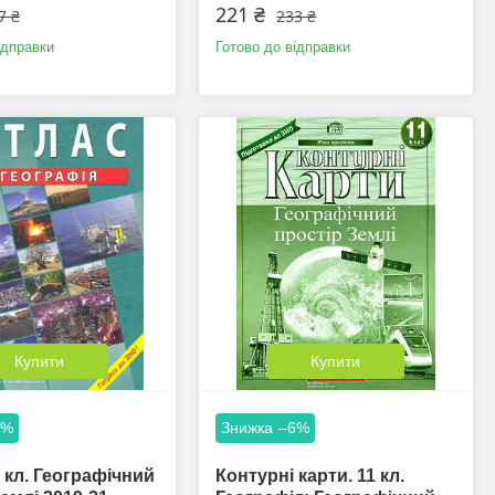
221 ₴
7 ₴
233 ₴
ідправки
Готово до відправки
Купити
Купити
5%
–6%
1 кл. Географічний
Контурні карти. 11 кл.