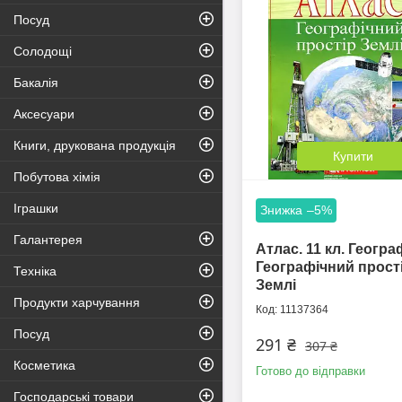
Посуд
Солодощі
Бакалія
Аксесуари
Книги, друкована продукція
Купити
Побутова хімія
Іграшки
–5%
Галантерея
Атлас. 11 кл. Геогра
Географічний прост
Техніка
Землі
Продукти харчування
11137364
Посуд
291 ₴
307 ₴
Косметика
Готово до відправки
Господарські товари