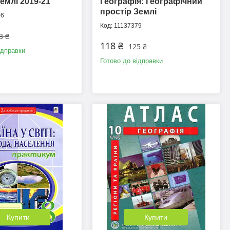
емлі 2019-21
Географія: Географічний
простір Землі
06
11137379
3 ₴
118 ₴
125 ₴
ідправки
Готово до відправки
Купити
Купити