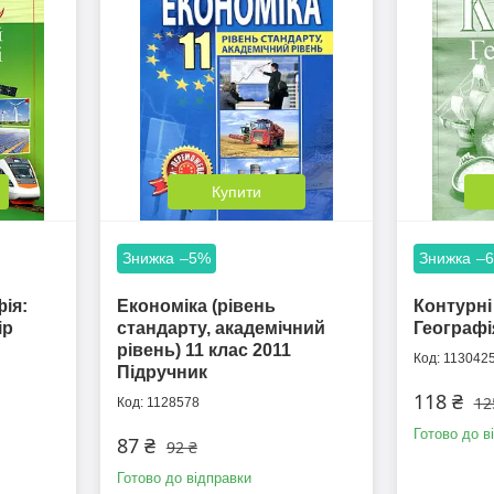
Купити
–5%
–
фія:
Економіка (рівень
Контурні 
ір
стандарту, академічний
Географі
рівень) 11 клас 2011
113042
Підручник
118 ₴
12
1128578
Готово до в
87 ₴
92 ₴
Готово до відправки