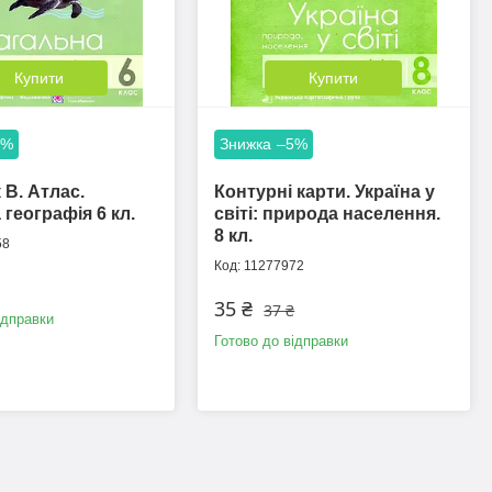
Купити
Купити
6%
–5%
 В. Атлас.
Контурні карти. Україна у
 географія 6 кл.
світі: природа населення.
8 кл.
58
11277972
35 ₴
37 ₴
ідправки
Готово до відправки