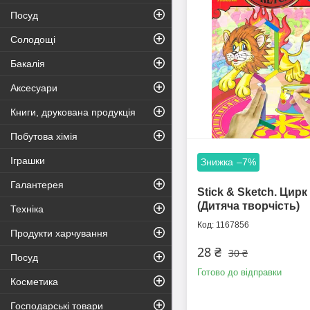
Посуд
Солодощі
Бакалія
Аксесуари
Книги, друкована продукція
Побутова хімія
Іграшки
–7%
Галантерея
Stick & Sketch. Цирк
(Дитяча творчість)
Техніка
1167856
Продукти харчування
28 ₴
30 ₴
Посуд
Готово до відправки
Косметика
Господарські товари