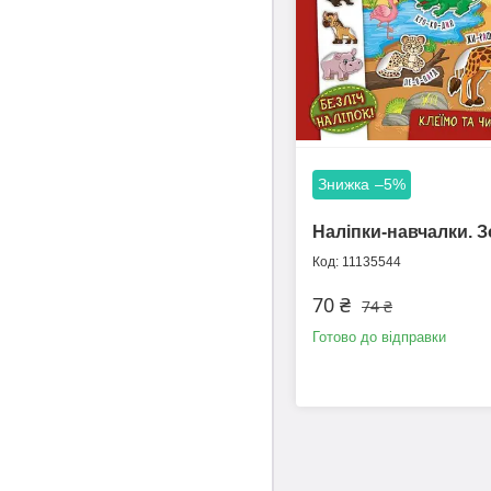
–5%
Наліпки-навчалки. 
11135544
70 ₴
74 ₴
Готово до відправки