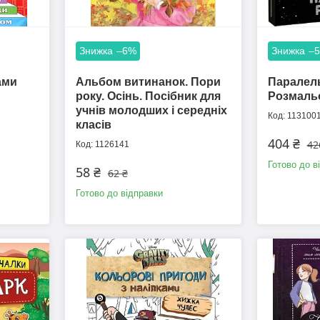
–6%
–
ами
Альбом витинанок. Пори
Паралель
року. Осінь. Посібник для
Розмаль
учнів молодших і середніх
113100
класів
404 ₴
42
1126141
Готово до в
58 ₴
62 ₴
Готово до відправки