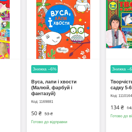
–6%
–
Вуса, лапи і хвости
Творчіст
(Малюй, фарбуй і
садку 5-6
фантазуй)
111016
1169881
134 ₴
14
50 ₴
53 ₴
Готово до в
Готово до відправки