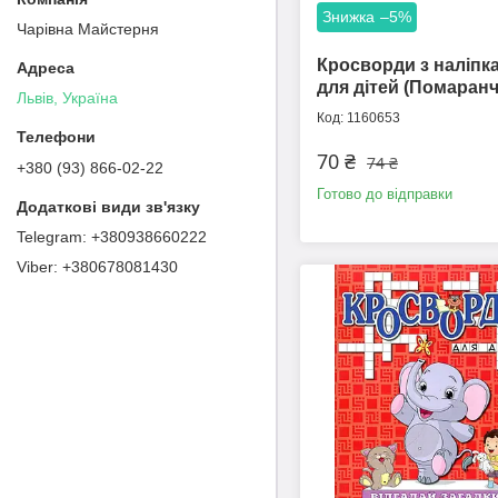
–5%
Чарівна Майстерня
Кросворди з наліпк
для дітей (Помаранч
Львів, Україна
1160653
70 ₴
74 ₴
+380 (93) 866-02-22
Готово до відправки
+380938660222
+380678081430