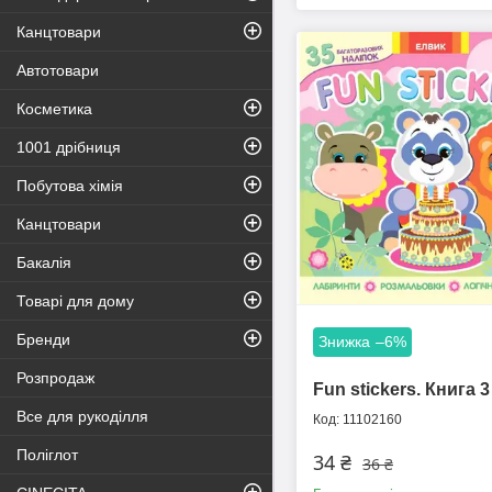
Канцтовари
Автотовари
Косметика
1001 дрібниця
Побутова хімія
Канцтовари
Бакалія
Товарі для дому
Бренди
–6%
Розпродаж
Fun stickers. Книга 3
Все для рукоділля
11102160
Поліглот
34 ₴
36 ₴