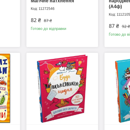
Магічне натхнення
народже
(А4ф)
11272546
111210
82 ₴
87 ₴
87 ₴
92 ₴
Готово до відправки
Готово до в