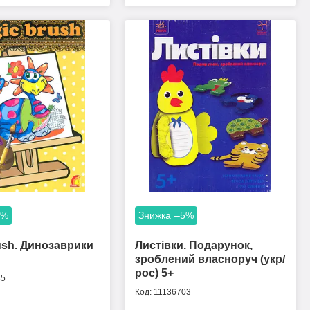
5%
–5%
ush. Динозаврики
Листівки. Подарунок,
зроблений власноруч (укр/
рос) 5+
85
11136703