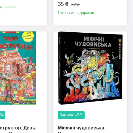
35 ₴
37 ₴
ідправки
Готово до відправки
5%
–5%
структор. День
Міфічні чудовиська.