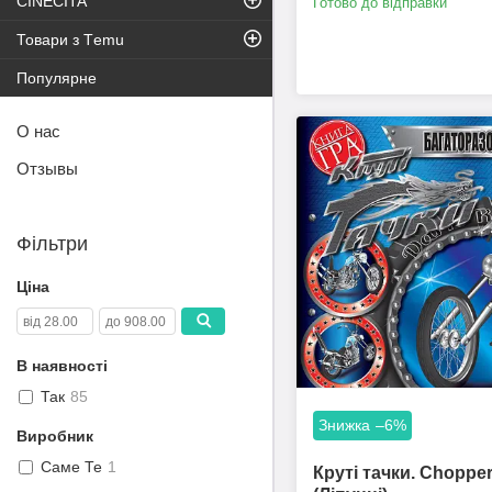
CINECITA
Готово до відправки
Товари з Тemu
Популярне
О нас
Отзывы
Фільтри
Ціна
В наявності
Так
85
–6%
Виробник
Саме Те
1
Круті тачки. Choppe