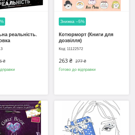
5%
–5%
на реальність.
Котюрморт (Книги для
овка
дозвілля)
13
11122572
263 ₴
6 ₴
277 ₴
ідправки
Готово до відправки