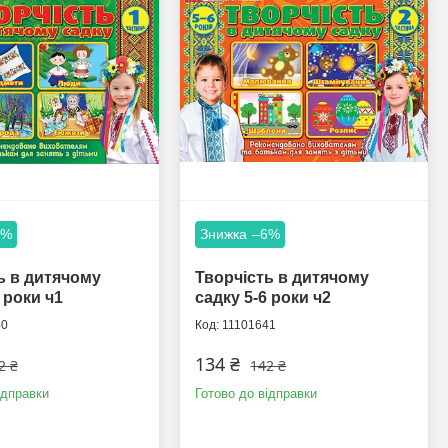
6%
–6%
ь в дитячому
Творчість в дитячому
 роки ч1
садку 5-6 роки ч2
40
11101641
134 ₴
2 ₴
142 ₴
ідправки
Готово до відправки