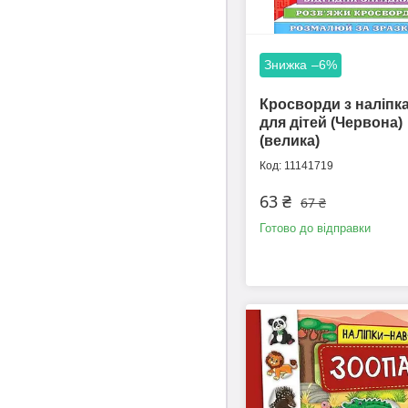
–6%
Кросворди з наліпк
для дітей (Червона)
(велика)
11141719
63 ₴
67 ₴
Готово до відправки