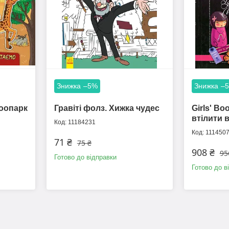
–5%
–
Зоопарк
Гравіті фолз. Хижка чудес
Girls' Boo
втілити 
11184231
111450
71 ₴
75 ₴
908 ₴
95
Готово до відправки
Готово до в