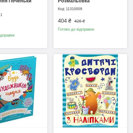
ння Печеньки
Розмальовка
11310009
51
404 ₴
426 ₴
Готово до відправки
ідправки