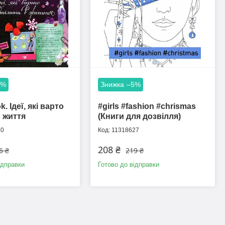
5%
–5%
k. Ідеї, які варто
#girls #fashion #chrismas
в життя
(Книги для дозвілля)
70
11318627
208 ₴
6 ₴
219 ₴
ідправки
Готово до відправки