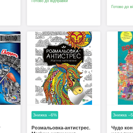
Готово до відправки
Готово до в
–6%
–
r
Розмальовка-антистрес.
Чудо кон