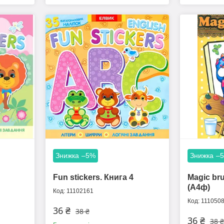
–5%
–
Fun stickers. Книга 4
Magic br
(А4ф)
11102161
111050
36 ₴
38 ₴
36 ₴
38 ₴