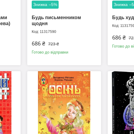
–5%
–
ами
Будь письменником
Будь ху
ева)
щодня
113175
11317590
686 ₴
72
686 ₴
723 ₴
Готово до в
Готово до відправки