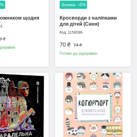
5%
–5%
дожником щодня
Кросворди з наліпками
для дітей (Синя)
91
1156596
3 ₴
70 ₴
74 ₴
ідправки
Готово до відправки