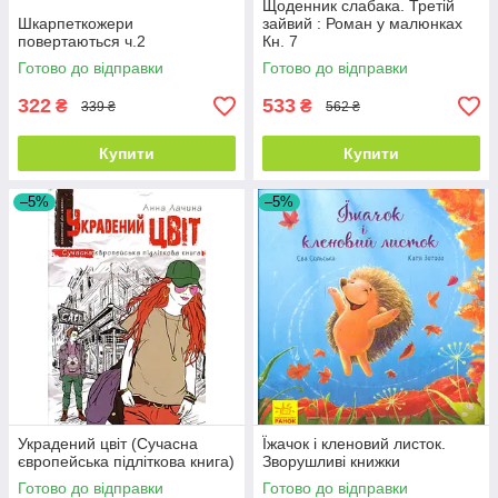
Щоденник слабака. Третій
Шкарпеткожери
зайвий : Роман у малюнках
повертаються ч.2
Кн. 7
Готово до відправки
Готово до відправки
322
533
₴
₴
339 ₴
562 ₴
Купити
Купити
–5%
–5%
Украдений цвіт (Сучасна
Їжачок і кленовий листок.
європейська підліткова книга)
Зворушливі книжки
Готово до відправки
Готово до відправки