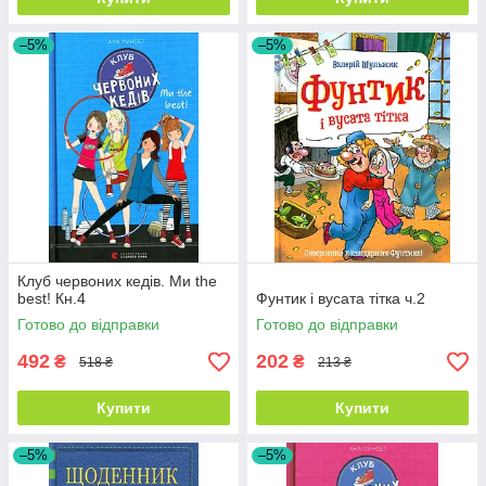
–5%
–5%
Клуб червоних кедів. Ми the
best! Кн.4
Фунтик і вусата тітка ч.2
Готово до відправки
Готово до відправки
492
202
₴
₴
518 ₴
213 ₴
Купити
Купити
–5%
–5%