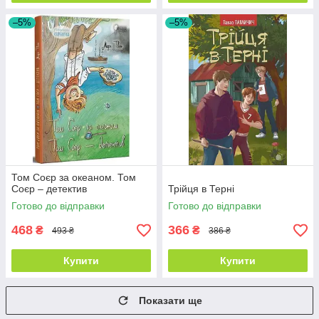
–5%
–5%
Том Соєр за океаном. Том
Соєр – детектив
Трійця в Терні
Готово до відправки
Готово до відправки
468
366
₴
₴
493 ₴
386 ₴
Купити
Купити
Показати ще