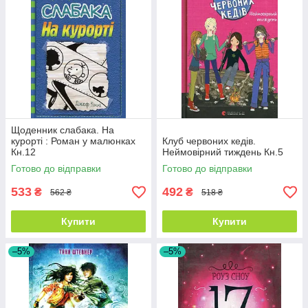
Щоденник слабака. На
курорті : Роман у малюнках
Клуб червоних кедів.
Кн.12
Неймовірний тиждень Кн.5
Готово до відправки
Готово до відправки
533
492
₴
₴
562 ₴
518 ₴
Купити
Купити
–5%
–5%