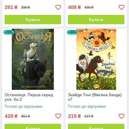
281
408
₴
₴
296 ₴
430 ₴
Купити
Купити
–5%
–5%
Останниця. Перша серед
Знайди Тоні (Вівсяна банда)
усіх. Кн.2
ч7
Готово до відправки
Готово до відправки
428
215
₴
₴
451 ₴
227 ₴
Купити
Купити