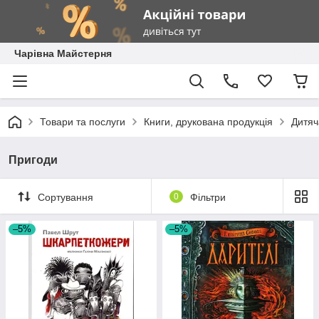
Чарівна Майстерня
Товари та послуги
Книги, друкована продукція
Дитяч
Пригоди
Сортування
0
Фільтри
–5%
–5%