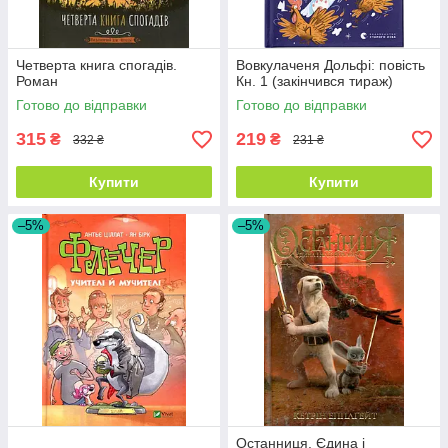
Четверта книга спогадів.
Вовкулаченя Дольфі: повість
Роман
Кн. 1 (закінчився тираж)
Готово до відправки
Готово до відправки
315
219
₴
₴
332 ₴
231 ₴
Купити
Купити
–5%
–5%
Останниця. Єдина і