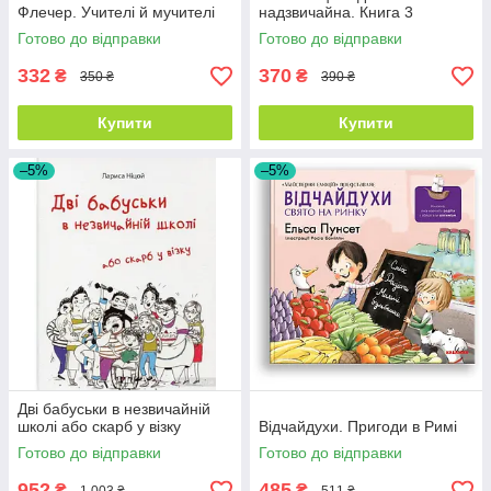
Флечер. Учителі й мучителі
надзвичайна. Книга 3
Готово до відправки
Готово до відправки
332
370
₴
₴
350 ₴
390 ₴
Купити
Купити
–5%
–5%
Дві бабуськи в незвичайній
школі або скарб у візку
Відчайдухи. Пригоди в Римі
Готово до відправки
Готово до відправки
952
485
₴
₴
1 003 ₴
511 ₴