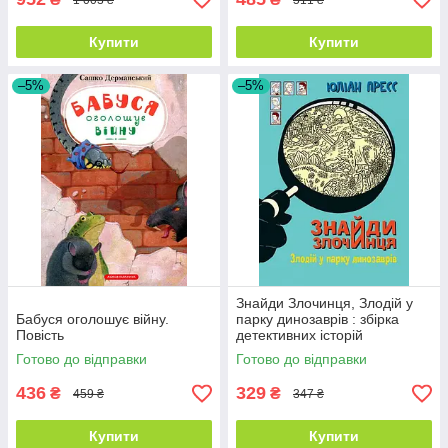
Купити
Купити
–5%
–5%
Знайди Злочинця, Злодій у
Бабуся оголошує війну.
парку динозаврів : збірка
Повість
детективних історій
Готово до відправки
Готово до відправки
436
329
₴
₴
459 ₴
347 ₴
Купити
Купити