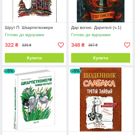
Шрут П. Шкарпеткожери
Дар вогню. Дарителі (ч.1)
Готово до відправки
Готово до відправки
322
348
₴
₴
339 ₴
367 ₴
Купити
Купити
–5%
–5%