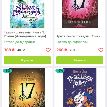
Таємниці океанів. Книга 3.
Роман (Алея-дівчина води)
Третя книга спогадів. Роман
Готово до відправки
Готово до відправки
388
268
₴
₴
409 ₴
283 ₴
Купити
Купити
–5%
–5%