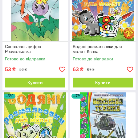
Сховалась цифра.
Водяні розмальовки для
Розмальовка
малят. Квітка
Готово до відправки
Готово до відправки
53
63
₴
₴
56 ₴
67 ₴
Купити
Купити
–6%
–7%