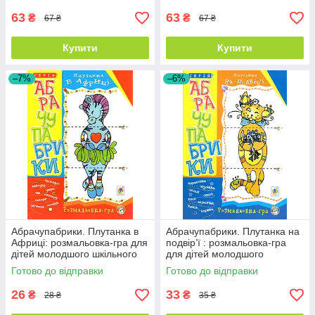
63
63
₴
₴
67 ₴
67 ₴
Купити
Купити
–7%
–6%
Абрачупабрики. Плутанка в
Абрачупабрики. Плутанка на
Африці: розмальовка-гра для
подвір’ї : розмальовка-гра
дітей молодшого шкільного
для дітей молодшого
віку.
шкільного віку.
Готово до відправки
Готово до відправки
26
33
₴
₴
28 ₴
35 ₴