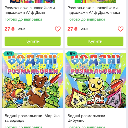
Розмальовка з наклейками-
Розмальовка з наклейками-
підказками А4ф Джип
підказками А4ф Дракончики
Готово до відправки
Готово до відправки
27
27
₴
₴
29 ₴
29 ₴
Купити
Купити
–6%
–6%
Водяні розмальовки. Марійка
Водяні розмальовки.
та ведмідь
Цибуліно
Готово до відправки
Готово до відправки