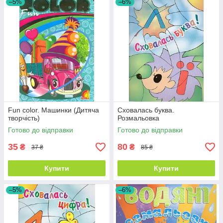
–5%
–6%
Fun color. Машинки (Дитяча
Сховалась буква.
творчість)
Розмальовка
Готово до відправки
Готово до відправки
35
80
₴
₴
37 ₴
85 ₴
Купити
Купити
–5%
–6%