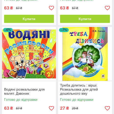
63
63
₴
₴
67 ₴
67 ₴
Купити
Купити
–6%
–7%
Треба ділитись : вірші.
Водяні розмальовки для
Розмальовка для дітей
малят. Дзвоник
дошкільного віку
Готово до відправки
Готово до відправки
63
27
₴
₴
67 ₴
29 ₴