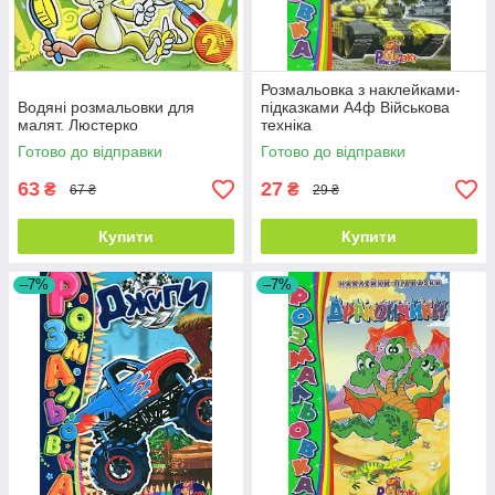
Розмальовка з наклейками-
Водяні розмальовки для
підказками А4ф Військова
малят. Люстерко
техніка
Готово до відправки
Готово до відправки
63
27
₴
₴
67 ₴
29 ₴
Купити
Купити
–7%
–7%