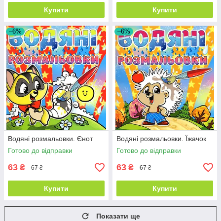
Купити
Купити
–6%
–6%
Водяні розмальовки. Єнот
Водяні розмальовки. Їжачок
Готово до відправки
Готово до відправки
63
63
₴
₴
67 ₴
67 ₴
Купити
Купити
Показати ще