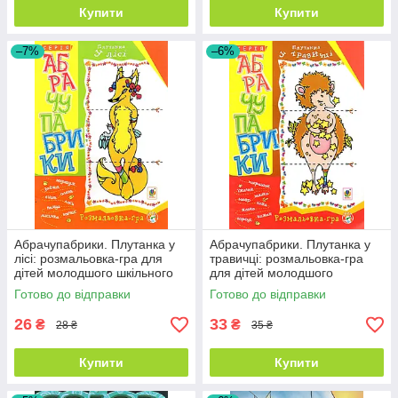
Купити
Купити
–7%
–6%
Абрачупабрики. Плутанка у
Абрачупабрики. Плутанка у
лісі: розмальовка-гра для
травичці: розмальовка-гра
дітей молодшого шкільного
для дітей молодшого
віку.
шкільного віку.
Готово до відправки
Готово до відправки
26
33
₴
₴
28 ₴
35 ₴
Купити
Купити