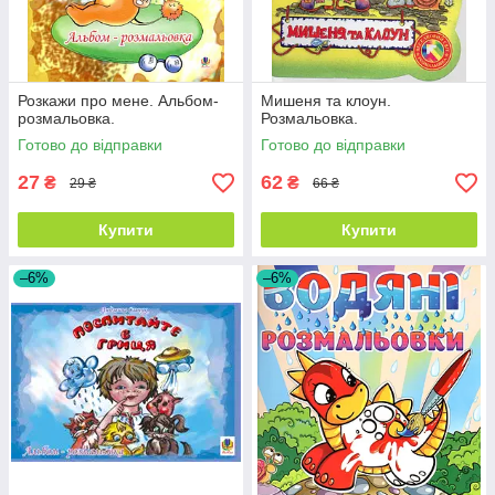
Розкажи про мене. Альбом-
Мишеня та клоун.
розмальовка.
Розмальовка.
Готово до відправки
Готово до відправки
27
62
₴
₴
29 ₴
66 ₴
Купити
Купити
–6%
–6%