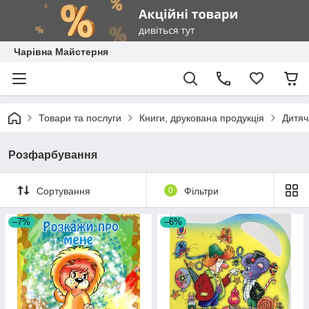
Чарівна Майстерня
Товари та послуги
Книги, друкована продукція
Дитяч
Розфарбування
Сортування
0
Фільтри
–7%
–6%